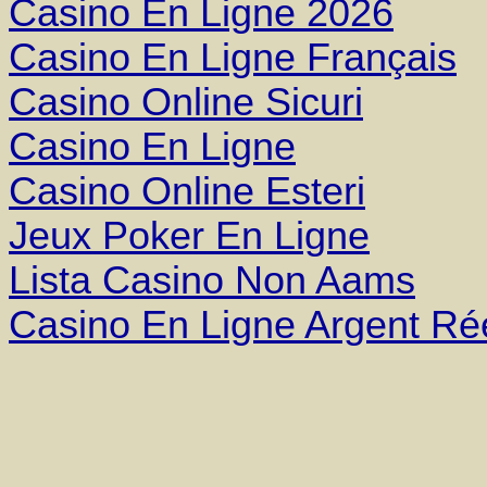
Casino En Ligne 2026
Casino En Ligne Français
Casino Online Sicuri
Casino En Ligne
Casino Online Esteri
Jeux Poker En Ligne
Lista Casino Non Aams
Casino En Ligne Argent Ré