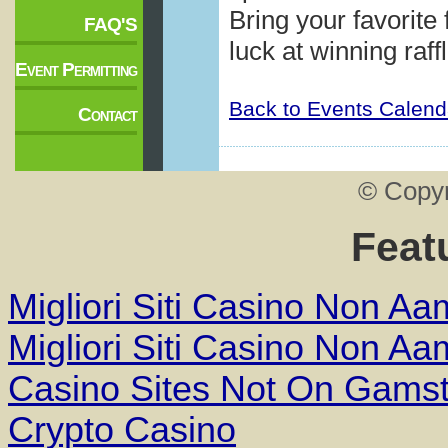
Bring your favorite
FAQ'S
luck at winning raff
Event Permitting
Back to Events Calend
Contact
© Copyr
Feat
Migliori Siti Casino Non Aa
Migliori Siti Casino Non Aa
Casino Sites Not On Gams
Crypto Casino