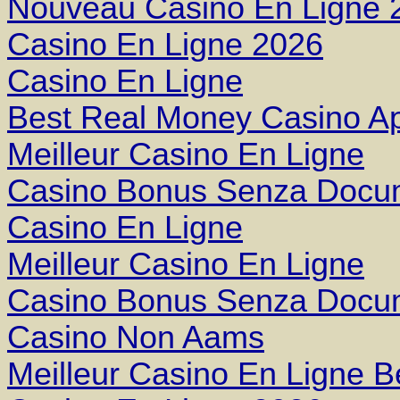
Nouveau Casino En Ligne 
Casino En Ligne 2026
Casino En Ligne
Best Real Money Casino A
Meilleur Casino En Ligne
Casino Bonus Senza Docu
Casino En Ligne
Meilleur Casino En Ligne
Casino Bonus Senza Docu
Casino Non Aams
Meilleur Casino En Ligne B