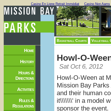
Casino En Ligne Retrait Immédiat
Casino Non Aams
Basketball Courts
Volleyball 
Home
Howl-O-Ween
History
Sat Oct 6, 2012
Hours &
Howl-O-Ween at Mi
Directions
Mission Bay Parks
Activities
and their human com
it\\\\\\\' in a mode
Rules &
Regulations
sponsor the event.