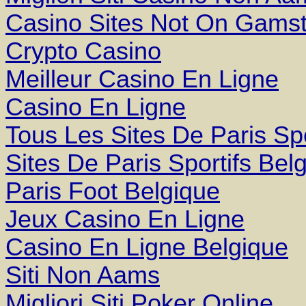
Casino Sites Not On Gams
Crypto Casino
Meilleur Casino En Ligne
Casino En Ligne
Tous Les Sites De Paris Spo
Sites De Paris Sportifs Bel
Paris Foot Belgique
Jeux Casino En Ligne
Casino En Ligne Belgique
Siti Non Aams
Migliori Siti Poker Online