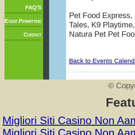
FAQ'S
Pet Food Express, 
Event Permitting
Tales, K9 Playtime
Natura Pet Pet Fo
Contact
Back to Events Calend
© Copyr
Feat
Migliori Siti Casino Non Aa
Migliori Siti Casino Non Aa