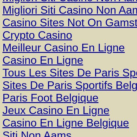
Migliori Siti Casino Non Aa
Casino Sites Not On Gams
Crypto Casino
Meilleur Casino En Ligne
Casino En Ligne
Tous Les Sites De Paris Spo
Sites De Paris Sportifs Bel
Paris Foot Belgique
Jeux Casino En Ligne
Casino En Ligne Belgique
Siti Non Aams