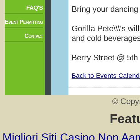
FAQ'S
Bring your dancing
Event Permitting
Gorilla Pete\\\'s wi
Contact
and cold beverages
Berry Street @ 5th 
Back to Events Calend
© Copyr
Feat
Migliori Siti Casino Non Aa