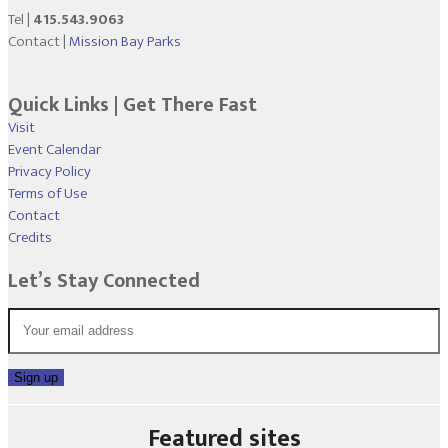
Tel |
415.543.9063
Contact |
Mission Bay Parks
Quick Links | Get There Fast
Visit
Event Calendar
Privacy Policy
Terms of Use
Contact
Credits
Let’s Stay Connected
Featured sites