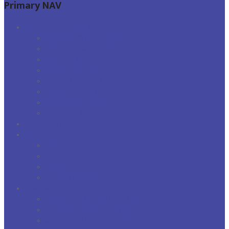
Primary NAV
PARKS | ACTIVITIES
MISSION CREEK PARK
MISSION BAY COMMONS
DOG PARK
MORE GREEN PLACES
CHILDREN’S PARK
MARIPOSA PARK
BAY FRONT PARK
ACTIVITIES
CALENDAR
VISIT
MAP
FAQ
ABOUT
SUPPORT MBP
PLAN AN EVENT
FAMILY + FRIENDS EVENTS
GROUP + TEAM EVENTS
APPLY FOR EVENT PERMIT