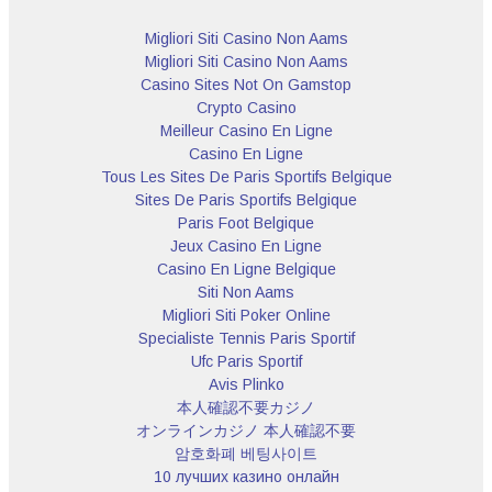
Migliori Siti Casino Non Aams
Migliori Siti Casino Non Aams
Casino Sites Not On Gamstop
Crypto Casino
Meilleur Casino En Ligne
Casino En Ligne
Tous Les Sites De Paris Sportifs Belgique
Sites De Paris Sportifs Belgique
Paris Foot Belgique
Jeux Casino En Ligne
Casino En Ligne Belgique
Siti Non Aams
Migliori Siti Poker Online
Specialiste Tennis Paris Sportif
Ufc Paris Sportif
Avis Plinko
本人確認不要カジノ
オンラインカジノ 本人確認不要
암호화폐 베팅사이트
10 лучших казино онлайн