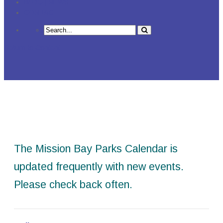
BLOG | NEWS
CONTACT
Return to Content
The Mission Bay Parks Calendar is
updated frequently with new events.
Please check back often.