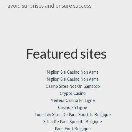
avoid surprises and ensure success.
Featured sites
Migliori Siti Casino Non Aams
Migliori Siti Casino Non Aams
Casino Sites Not On Gamstop
Crypto Casino
Meilleur Casino En Ligne
Casino En Ligne
Tous Les Sites De Paris Sportifs Belgique
Sites De Paris Sportifs Belgique
Paris Foot Belgique