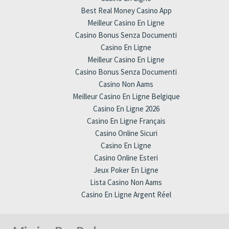
Best Real Money Casino App
Meilleur Casino En Ligne
Casino Bonus Senza Documenti
Casino En Ligne
Meilleur Casino En Ligne
Casino Bonus Senza Documenti
Casino Non Aams
Meilleur Casino En Ligne Belgique
Casino En Ligne 2026
Casino En Ligne Français
Casino Online Sicuri
Casino En Ligne
Casino Online Esteri
Jeux Poker En Ligne
Lista Casino Non Aams
Casino En Ligne Argent Réel